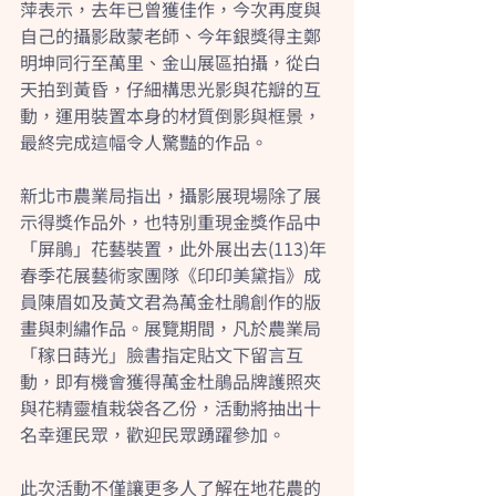
萍表示，去年已曾獲佳作，今次再度與
自己的攝影啟蒙老師、今年銀獎得主鄭
明坤同行至萬里、金山展區拍攝，從白
天拍到黃昏，仔細構思光影與花瓣的互
動，運用裝置本身的材質倒影與框景，
最終完成這幅令人驚豔的作品。
新北市農業局指出，攝影展現場除了展
示得獎作品外，也特別重現金獎作品中
「屏鵑」花藝裝置，此外展出去(113)年
春季花展藝術家團隊《印印美黛指》成
員陳眉如及黃文君為萬金杜鵑創作的版
畫與刺繡作品。展覽期間，凡於農業局
「稼日蒔光」臉書指定貼文下留言互
動，即有機會獲得萬金杜鵑品牌護照夾
與花精靈植栽袋各乙份，活動將抽出十
名幸運民眾，歡迎民眾踴躍參加。
此次活動不僅讓更多人了解在地花農的