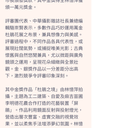
市長頒發獎狀，其中金獎得主林憶萍獲
頒一萬元獎金。
評審團代表、中華攝影雜誌社長兼總編
輯駱崇賢表示，多數作品巧妙運用萬金
杜鵑花展之布景，兼具想像力與美感。
評審過程中，不同作品各具代表性，或
展現壯闊氣勢，或捕捉唯美光影；古典
懷舊與自然悠閒兼具，尤以微距與廣角
鏡頭之運用，呈現花朵細緻與全景壯
觀。金、銀獎作品以一分差距分出高
下，激烈競爭令評審印象深刻。
其中金獎作品「杜鵑之境」由林憶萍拍
攝，主題為工二建築、自愛及麻吉苗圃
李明德花農合作打造的花藝裝置「屏
鵑」。作品利用鏡面反射與投射燈光，
營造出層次豐富、虛實交融的視覺效
果，並以柔焦手法增添夢幻氛圍。林憶