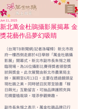
Jun 11, 2025
新北萬金杜鵑攝影展揭幕 金
獎花藝作品夢幻吸睛
（台灣TB新聞網/記者孫曜樟）新北市政
府一樓西側走廊於4日舉辦「萬金杜鵑攝
影展」開幕式，新北市副市長朱惕之親
臨現場，為16位攝影比賽得獎者頒發獎
狀與獎金。此次展覽由新北市農業局主
辦，展期至6月13日，主要在透過鏡頭呈
現杜鵑之美，同時號召民眾至臉書「稼
日蒔光」互動留言，可抽品牌護照夾與
花精靈植栽袋，增添參觀樂趣。
副市長朱惕之表示，萬金杜鵑品牌已行