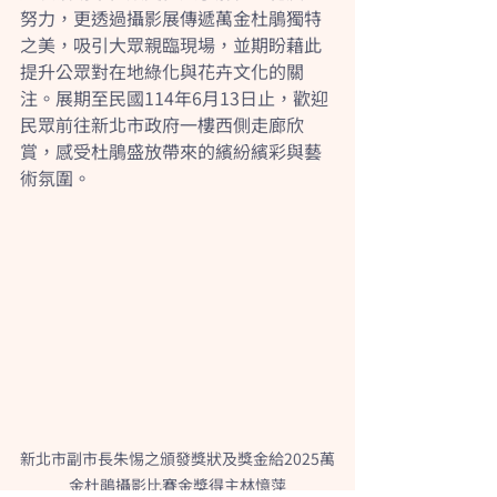
努力，更透過攝影展傳遞萬金杜鵑獨特
之美，吸引大眾親臨現場，並期盼藉此
提升公眾對在地綠化與花卉文化的關
注。展期至民國114年6月13日止，歡迎
民眾前往新北市政府一樓西側走廊欣
賞，感受杜鵑盛放帶來的繽紛繽彩與藝
術氛圍。
新北市副市長朱惕之頒發獎狀及獎金給2025萬
金杜鵑攝影比賽金獎得主林憶萍