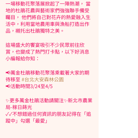
一場移動花聚落展掀起了一陣熱潮， 當
地的杜鵑花農與藝術家們強強聯手備受
矚目， 他們將自己對花卉的熱愛融入生
活中，利用當地農用車與漁船打造出作
品，襯托出杜鵑獨特之美。 
這場盛大的饗宴吸引不少民眾前往欣
賞，也變成了熱門打卡點，以下好消息
小編報給你知：
📢萬金杜鵑移動花聚落乘載著大家的期
待移至 
#台北大安森林公園
📢活動時間3/24至4/5 
✨更多萬金杜鵑活動請關注✨新北市農業
局-稼日蒔光
✓✓不想錯過任何資訊的朋友記得在「追
蹤中」勾選「最愛」