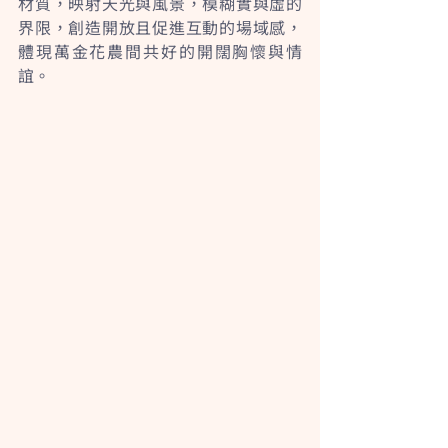
材質，映射天光與風景，模糊實與虛的
界限，創造開放且促進互動的場域感，
體現萬金花農間共好的開闊胸懷與情
誼。