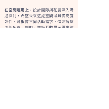
在空間運用上
，設計團隊與花農深入溝
通探討，希望未來這處空間得具備高度
彈性，可根據不同活動需求，快速調整
內部配置。例如，增設
互動展示區
來敘
說產業故事，或佈置
休憩交流區
以促進
社群對話，靈活滿足從主題展覽、教育
研習到品牌快閃活動的多元需求。
整座溫室體現萬金杜鵑品牌精神，聚焦
於「
自然互動
」、「
品牌識別
」與「
開
放共融
」三大主軸，使溫室超越生產功
能，成為一座傳遞正向價值、與社區共
生的美學地標！
CNFlowers｜
Facebook
Instagram
工二建築
｜
Facebook
Instagram
存光有限公司
｜
Instagram