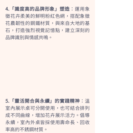
4.「識度高的品牌形象」塑造
：運用象
徵花卉柔美的鮮明粉紅色網，搭配象徵
花農韌性的鋼鐵材質，與來自大地的基
石，打造強烈視覺記憶點，建立深刻的
品牌識別與情感共鳴。
5.「靈活開合與永續」的實踐精神
：溫
室內展示桌可分開使用，也可結合排列
成不同曲線，增加花卉展示活力。倡導
永續，室內外桌皆採使用壽命長、回收
率高的不銹鋼材質。