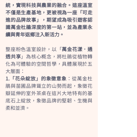
統，實現科技與農業的融合。這座溫室
不僅是生產基地，更被視為一座「可走
進的品牌故事」，期望成為吸引遊客認
識萬金杜鵑深度的第一站，並為產業永
續與青年返鄉注入新活力。
整座粉色溫室設計，以「
萬金花漾．通
透共享
」為核心概念，將杜鵑從植物轉
化為可體驗的空間哲學，具體展現於五
大層面：
1.「花朵綻放」的象徵意象
：從萬金杜
鵑與苗圃品牌聳立的山勢而起，象徵花
瓣延伸的室外茶桌在這片大地特有的基
底石上綻放，象徵品牌的堅韌、生機與
柔和並濟。