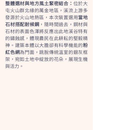
整體選材與地方風土緊密結合：
位於大
屯火山群北緣的萬金地區，溪流上游多
發源於火山地熱區，本次裝置選用
當地
石材搭配耐候鋼
，隨時間過去，鋼材與
石材的表面色澤將反應出此地溪谷特有
的鏽蝕感，體現農民在此耕耘的堅毅精
神。建築本體以大膽卻有科學機能的
粉
紅色網
為門面，跳脫傳統溫室的銀灰框
架，宛如土地中綻放的花朵，展現生機
與活力。