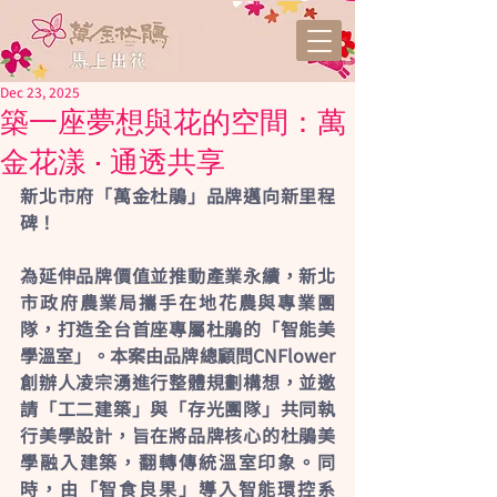
Dec 23, 2025
築一座夢想與花的空間：萬
金花漾 · 通透共享
新北市府「萬金杜鵑」品牌邁向新里程
碑！
為延伸品牌價值並推動產業永續，新北
市政府農業局攜手在地花農與專業團
隊，打造全台首座專屬杜鵑的「智能美
學溫室」。本案由品牌總顧問CNFlower
創辦人凌宗湧進行整體規劃構想，並邀
請「工二建築」與「存光團隊」共同執
行美學設計，旨在將品牌核心的杜鵑美
學融入建築，翻轉傳統溫室印象。同
時，由「智食良果」導入智能環控系