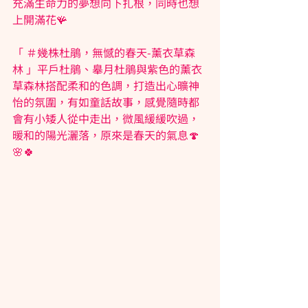
充滿生命力的夢想向下扎根，同時也想
上開滿花🪸
「 ＃幾株杜鵑，無憾的春天-薰衣草森
林 」平戶杜鵑、𦤑月杜鵑與紫色的薰衣
草森林搭配柔和的色調，打造出心曠神
怡的氛圍，有如童話故事，感覺隨時都
會有小矮人從中走出，微風緩緩吹過，
暖和的陽光灑落，原來是春天的氣息🍄
🌸🍀