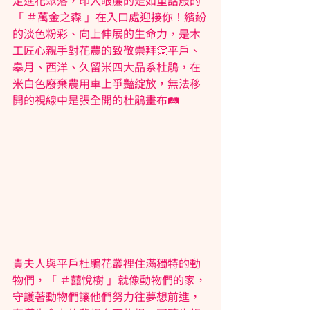
「 ＃萬金之森 」在入口處迎接你！繽紛
的淡色粉彩、向上伸展的生命力，是木
工匠心親手對花農的致敬崇拜👏平戶、
皋月、西洋、久留米四大品系杜鵑，在
米白色廢棄農用車上爭豔綻放，無法移
開的視線中是張全開的杜鵑畫布🛤️
貴夫人與平戶杜鵑花叢裡住滿獨特的動
物們，「 ＃囍悅樹 」就像動物們的家，
守護著動物們讓他們努力往夢想前進，