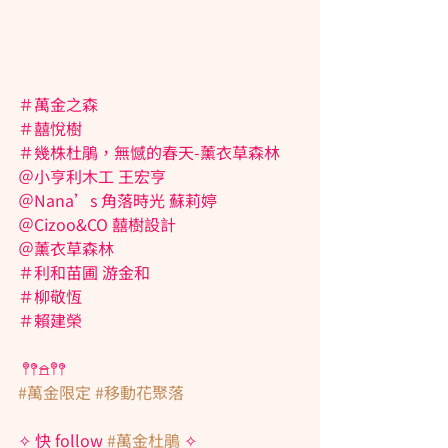
＃萬金之森
＃囍悅樹
＃幾株杜鵑，無憾的春天-薰衣草森林
＠小亨利木工 王宏亨
＠Nana’s 角落時光 蘇莉婷
＠Cizoo&CO 囍樹設計
＠薰衣草森林
＃利和苗圃 游金和
＃柳敬恆
＃賴建榮
 𖤣𖤥𖠿𖤣𖤥 
#萬金限定
#移動花聚落
✧ 快 follow 
#萬金杜鵑
 ✧ 