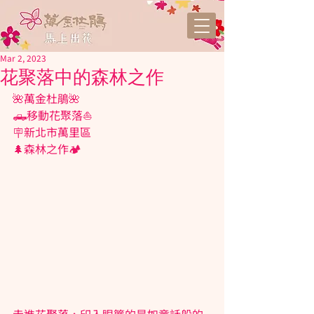
Mar 2, 2023
花聚落中的森林之作
🌺萬金杜鵑🌺
🛻移動花聚落⛵️
🪧新北市萬里區  
🌲森林之作🏕️
走進花聚落，印入眼簾的是如童話般的