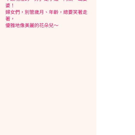
婆！
婦女們，別管歲月、年齡，總要笑著走
著，
優雅地像美麗的花朵兒～