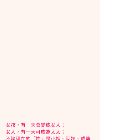
女孩，有一天會變成女人；
女人，有一天可成為太太；
不論現在的「妳」是小姐、阿姨、或婆