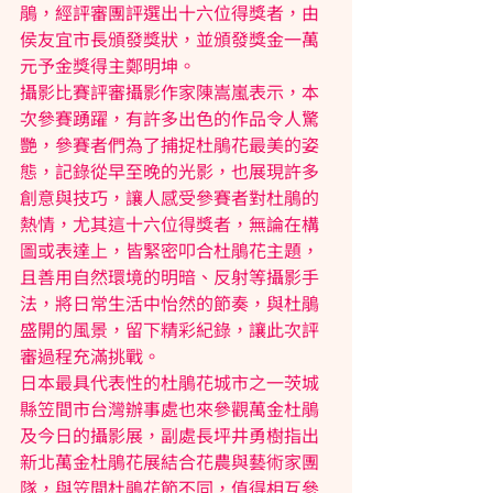
鵑，經評審團評選出十六位得獎者，由
侯友宜市長頒發獎狀，並頒發獎金一萬
元予金獎得主鄭明坤。
攝影比賽評審攝影作家陳嵩嵐表示，本
次參賽踴躍，有許多出色的作品令人驚
艷，參賽者們為了捕捉杜鵑花最美的姿
態，記錄從早至晚的光影，也展現許多
創意與技巧，讓人感受參賽者對杜鵑的
熱情，尤其這十六位得獎者，無論在構
圖或表達上，皆緊密叩合杜鵑花主題，
且善用自然環境的明暗、反射等攝影手
法，將日常生活中怡然的節奏，與杜鵑
盛開的風景，留下精彩紀錄，讓此次評
審過程充滿挑戰。
日本最具代表性的杜鵑花城市之一茨城
縣笠間市台灣辦事處也來參觀萬金杜鵑
及今日的攝影展，副處長坪井勇樹指出
新北萬金杜鵑花展結合花農與藝術家團
隊，與笠間杜鵑花節不同，值得相互參