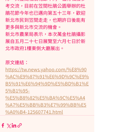
考交流，目前在笠間杜鵑公園舉辦的杜
鵑花節今年也已邁向第五十三年，歡迎
新北市民到笠間走走，也期許日後能有
更多與新北市交流的機會。
新北市農業局表示，本次萬金杜鵑攝影
展自五月二十七日展覽至六月七日於新
北市政府1樓東側大廳展出。
原文連結：
https://tw.news.yahoo.com/%E8%90
%AC%E9%87%91%E6%9D%9C%E9%
B5%91%E6%94%9D%E5%BD%B1%E
5%B1%95-
%E5%B8%82%E5%BA%9C%E5%A4
%A7%E5%BB%B3%E7%99%BB%E5
%A0%B4-125607741.html