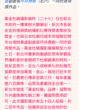
處
副處長
坪井勇樹
（右六）一同欣賞得
獎作品。
萬金杜鵑攝影展昨（二十七）日在新北
市政府一樓東側大廳展出，新北市長侯
友宜到場頒獎給攝影比賽得獎者獎狀及
獎金，也與日本杜鵑花城市茨城縣笠間
市台灣辦事處副處長坪井勇樹一同欣賞
得獎作品，萬金杜鵑攝影展展期至六月
七日，新北市農業局邀請民眾來參觀各
界攝影愛好者鏡頭下杜鵑最美的時刻。
侯友宜表示，全台八成綠美化的杜鵑花
苗都是來自萬里、金山，栽培已近半世
紀，花農更已傳承至第三代，每年產量
達六百萬株，品質及產量冠全台第一，
新北市營造「萬金杜鵑」品牌，凝聚地
方共識推廣杜鵑之美，獲國際獎項認
可。此次攝影展計有五十四人投稿、共
二百件作品，拍攝來自全台各地的杜