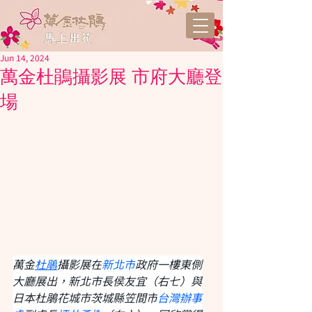
Jun 14, 2024
萬金杜鵑攝影展 市府大廳登
場
萬金
杜鵑
攝影展在
新北市
政府一樓東側
大廳展出，新北市長侯友宜（右七）與
日本杜鵑花城市茨城縣笠間市
台灣辦事