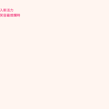
注入新活力
子笑容最燦爛時