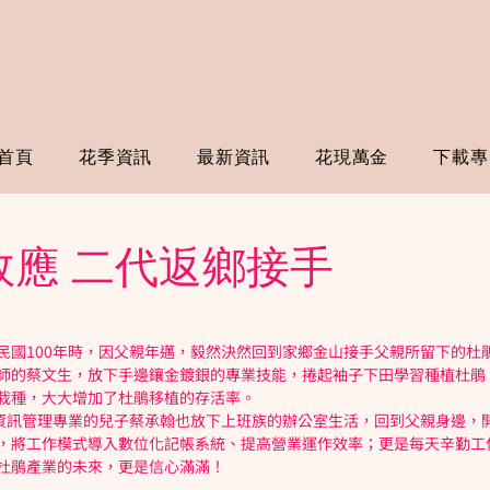
首頁
花季資訊
最新資訊
花現萬金
下載專
效應 二代返鄉接手
民國100年時，因父親年邁，毅然決然回到家鄉金山接手父親所留下的杜
師的蔡文生，放下手邊鑲金鍍銀的專業技能，捲起袖子下田學習種植杜鵑
栽種，大大增加了杜鵑移植的存活率。
，資訊管理專業的兒子蔡承翰也放下上班族的辦公室生活，回到父親身邊，
，將工作模式導入數位化記帳系統、提高營業運作效率；更是每天辛勤工
杜鵑產業的未來，更是信心滿滿！