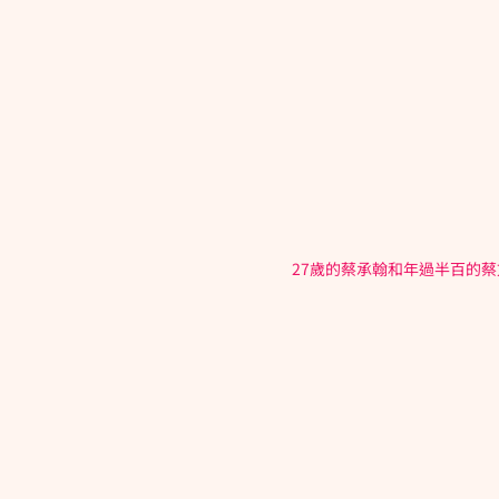
27歲的蔡承翰和年過半百的蔡文