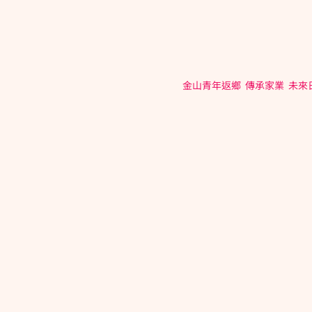
金山青年返鄉  傳承家業  未