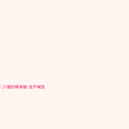
 27歲的蔡承翰  從不喊苦