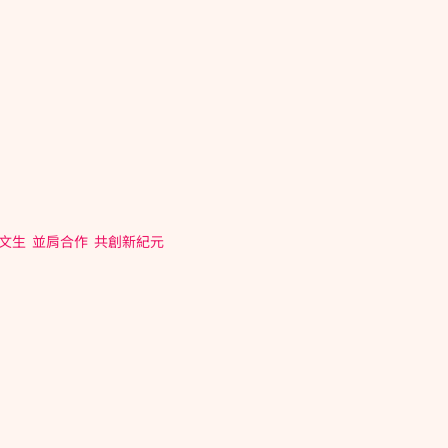
生  並肩合作  共創新紀元