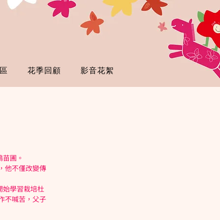
區
花季回顧
影音花絮
鵑苗圃。
，他不僅改變傳
開始學習栽培杜
作不喊苦，父子