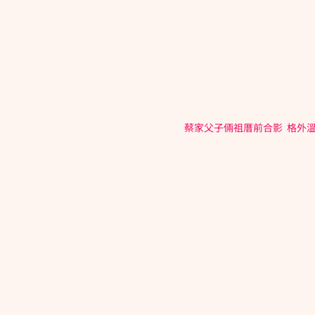
蔡家父子倆祖厝前合影  格外