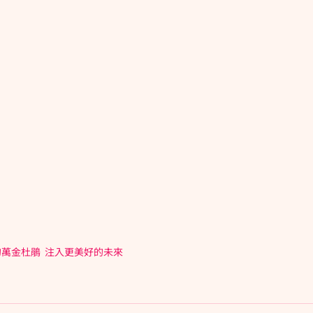
的萬金杜鵑  注入更美好的未來