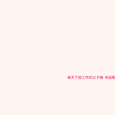
每天下田工作的父子倆  有話聊 