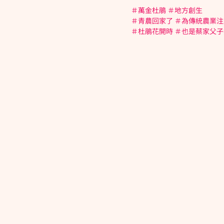
＃萬金杜鵑 ＃地方創生
＃青農回家了 ＃為傳統農業
＃杜鵑花開時 ＃也是蔡家父