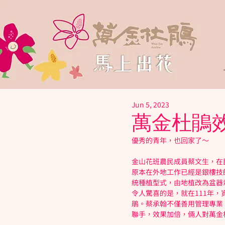
Jun 5, 2023
萬金杜鵑
優秀的青年，也回家了～
金山花班農民成員蔡文生，在
原本在外地工作已經是銀樓技
統種植型式，由地植改為盆器
令人驚喜的是，就在111年
鵑。蔡承翰不僅善用管理專業
聯手，效果加倍，倆人對萬金