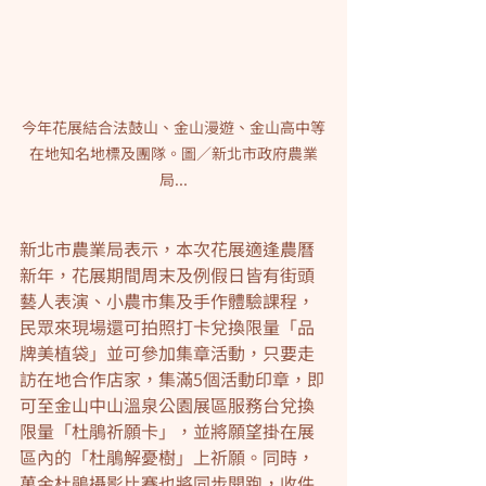
今年花展結合法鼓山、金山漫遊、金山高中等
在地知名地標及團隊。圖／新北市政府農業
局...
新北市農業局表示，本次花展適逢農曆
新年，花展期間周末及例假日皆有街頭
藝人表演、小農市集及手作體驗課程，
民眾來現場還可拍照打卡兌換限量「品
牌美植袋」並可參加集章活動，只要走
訪在地合作店家，集滿5個活動印章，即
可至金山中山溫泉公園展區服務台兌換
限量「杜鵑祈願卡」，並將願望掛在展
區內的「杜鵑解憂樹」上祈願。同時，
萬金杜鵑攝影比賽也將同步開跑，收件