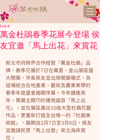
Feb 8
萬金杜鵑春季花展今登場 侯
友宜邀「馬上出花」來賞花
新北市府跨界合作經營「萬金杜鵑」品
牌，春季花展於7日在萬里、金山展區盛
大開展，市長侯友宜出席開展儀式，為
這場結合在地產業、藝術及農業美學的
春季年度盛會揭開序幕。今年適逢馬
年，策展主題巧妙運用諧音「馬上出
花」，並在展區展出10座大型杜鵑花藝
作品，更重新打造全台唯一的「杜鵑美
術館」，展期自2月7日至3月8日，侯友
宜邀請民眾「馬上出發」來北海岸賞
花。