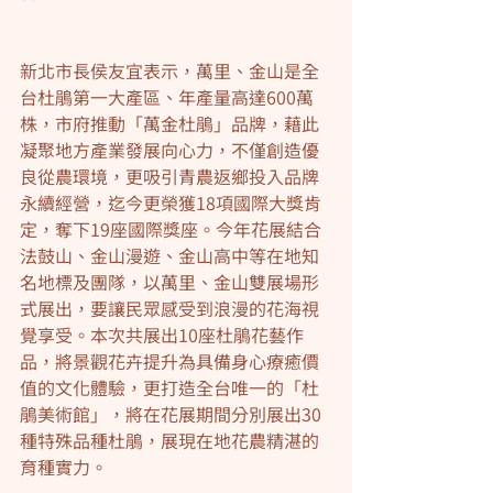
新北市長侯友宜表示，萬里、金山是全
台杜鵑第一大產區、年產量高達600萬
株，市府推動「萬金杜鵑」品牌，藉此
凝聚地方產業發展向心力，不僅創造優
良從農環境，更吸引青農返鄉投入品牌
永續經營，迄今更榮獲18項國際大獎肯
定，奪下19座國際獎座。今年花展結合
法鼓山、金山漫遊、金山高中等在地知
名地標及團隊，以萬里、金山雙展場形
式展出，要讓民眾感受到浪漫的花海視
覺享受。本次共展出10座杜鵑花藝作
品，將景觀花卉提升為具備身心療癒價
值的文化體驗，更打造全台唯一的「杜
鵑美術館」，將在花展期間分別展出30
種特殊品種杜鵑，展現在地花農精湛的
育種實力。