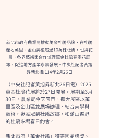
新北市政府農業局推動萬金杜鵑品牌，在杜鵑
產地萬里、金山廣植超過10萬株杜鵑，也與花
農、各界藝術家合作辦理萬金杜鵑春季花展
等，促進地方產業永續發展。中央社記者黃旭
昇新北攝 114年2月26日
（中央社記者黃旭昇新北26日電）2025
萬金杜鵑花展將於27日開展，展期至3月
30日。農業局今天表示，擴大展區以萬
里區及金山區雙展場辦理，結合美學與
藝術，邀民眾到杜鵑故鄉，和滿山遍野
的杜鵑來場春日約會。
新北市府「萬金杜鵑」獲德國品牌獎、