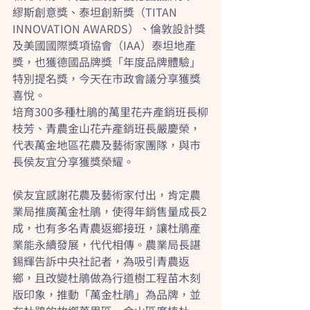
繆斯創意獎、泰坦創新獎（TITAN 
INNOVATION AWARDS）、倫敦設計獎
及美國國際獎項協會（IAA）泰坦地產
獎，也獲德國品牌獎「年度品牌體驗」
特別提名獎，今天在市政會議分享獲獎
喜悅。
培育300多種杜鵑的萬里花卉產銷班長柳
枝芳、青農金山花卉產銷班長嚴慶榮，
代表萬金地區花農及藝術家團隊，與市
長侯友宜分享獲獎榮耀。
侯友宜感謝花農及藝術家付出，肯定農
業局推廣萬金杜鵑，使得年銷售量成長2
成，也有多名青農返鄉接班，讓杜鵑產
業能永續發展，代代相傳。農業局長諶
錫輝告訴中央社記者，為吸引青農返
鄉，且改變杜鵑做為行道樹工程苗木刻
版印象，推動「萬金杜鵑」為品牌，並