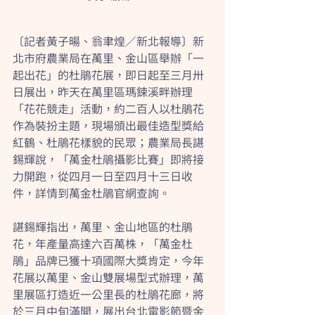
〔記者黃子暘、翁聿煌／新北報導〕新
北市府農業局在萬里、金山區舉辦「一
起出花」的杜鵑花展，即日起至三月卅
日展出，昨天在萬里區瑪鋉溪畔辦理
「花花競走」活動，約二百人以杜鵑花
作為裝扮主題，現場頒出最佳造型獎給
紅鶴、杜鵑花樣貌的民眾；農業局長諶
錫輝說，「萬金杜鵑攝影比賽」即將接
力開跑，從四月一日至四月十三日收
件，詳情到萬金杜鵑官網查詢。
諶錫輝指出，萬里、金山地區的杜鵑
花，年產量高達六百萬株，「萬金杜
鵑」品牌已獲十項國際大獎肯定，今年
花展以萬里、金山雙展場型式辦理，萬
里展區打造近一公里長的杜鵑花廊，將
於三月中旬滿開，展出台北電影節暨金