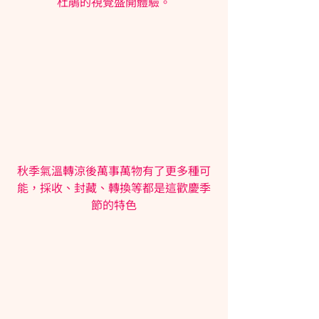
杜鵑的視覺盛開體驗。
秋季氣溫轉涼後萬事萬物有了更多種可
能，採收、封藏、轉換等都是這歡慶季
節的特色