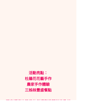
活動亮點：
杜鵑花花藝手作
農家手作體驗
三姊妹豐盛餐點
深度認識杜鵑花的養護與花開特性及其
他季節下的常識。