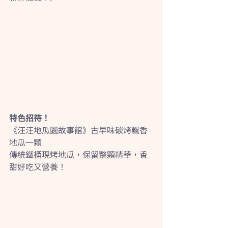
特色招待！
《汪汪地瓜園故事館》古早味碳烤飄香
地瓜一顆
傳統鐵桶現烤地瓜，保留整顆精華，香
甜好吃又營養！