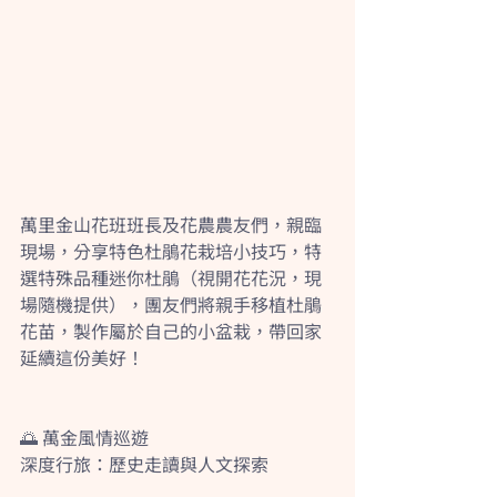
萬里金山花班班長及花農農友們，親臨
現場，分享特色杜鵑花栽培小技巧，特
選特殊品種迷你杜鵑（視開花花況，現
場隨機提供），團友們將親手移植杜鵑
花苗，製作屬於自己的小盆栽，帶回家
延續這份美好！
🌅 萬金風情巡遊
深度行旅：歷史走讀與人文探索