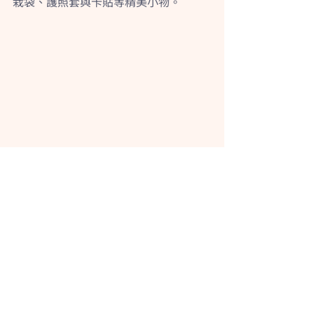
栽袋、護照套與卡貼等精美小物。