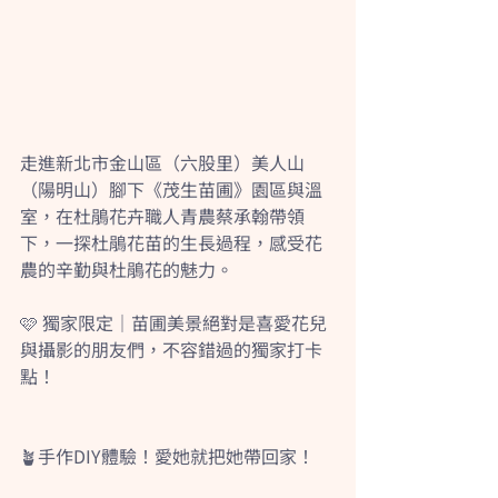
走進新北市金山區（六股里）美人山
（陽明山）腳下《茂生苗圃》園區與溫
室，在杜鵑花卉職人青農蔡承翰帶領
下，一探杜鵑花苗的生長過程，感受花
農的辛勤與杜鵑花的魅力。
🩷 獨家限定｜苗圃美景絕對是喜愛花兒
與攝影的朋友們，不容錯過的獨家打卡
點！
🪴手作DIY體驗！愛她就把她帶回家！