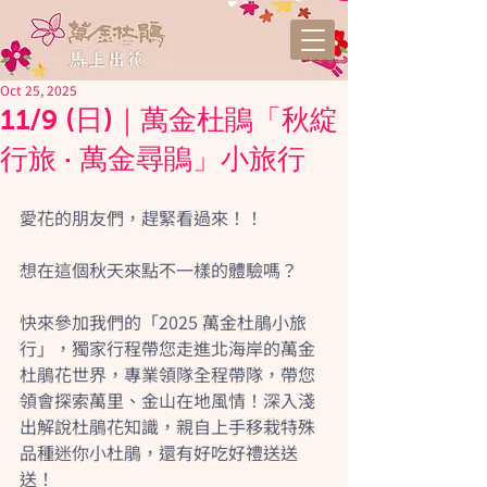
Oct 25, 2025
11/9 (日)｜萬金杜鵑「秋綻
行旅 · 萬金尋鵑」小旅行
愛花的朋友們，趕緊看過來！！
想在這個秋天來點不一樣的體驗嗎？
快來參加我們的「2025 萬金杜鵑小旅
行」，獨家行程帶您走進北海岸的萬金
杜鵑花世界，專業領隊全程帶隊，帶您
領會探索萬里、金山在地風情！深入淺
出解說杜鵑花知識，親自上手移栽特殊
品種迷你小杜鵑，還有好吃好禮送送
送！