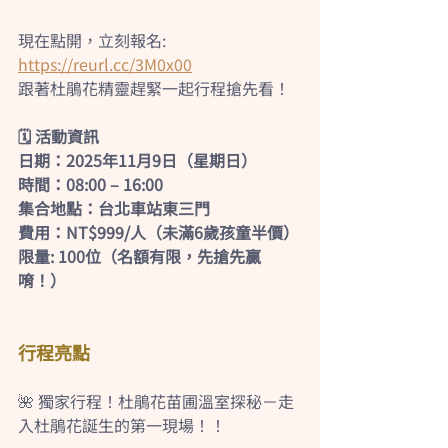
現在點開，立刻報名: 
https://reurl.cc/3M0x00
跟著杜鵑花精靈趕緊一起行程搶先看！
🗓 活動資訊
日期：2025年11月9日（星期日）
時間：08:00 – 16:00
集合地點：台北車站東三門
費用：NT$999/人（未滿6歲孩童半價）
限量: 100位（名額有限，先搶先贏
唷！）
行程亮點
🌺 獨家行程！杜鵑花苗圃溫室探秘－走
入杜鵑花誕生的第一現場！！