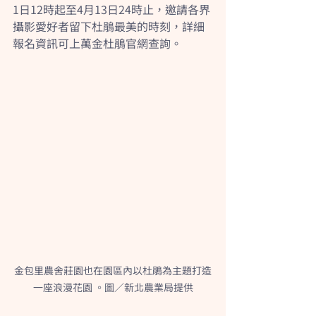
1日12時起至4月13日24時止，邀請各界
攝影愛好者留下杜鵑最美的時刻，詳細
報名資訊可上萬金杜鵑官網查詢。
金包里農舍莊園也在園區內以杜鵑為主題打造
一座浪漫花園 。圖／新北農業局提供