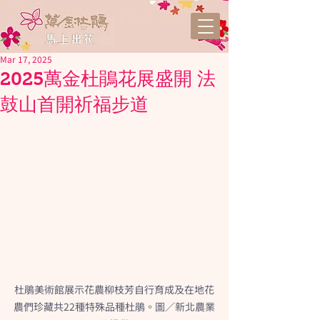
Mar 17, 2025
2025萬金杜鵑花展盛開 法
鼓山首開祈福步道
杜鵑美術館展示花農柳枝芳自行育成及在地花
農們珍藏共22種特殊品種杜鵑。圖／新北農業