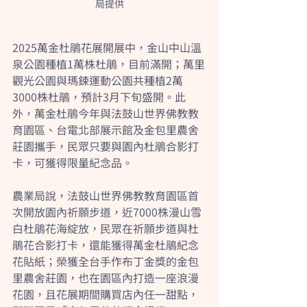
局提供
2025萬金杜鵑花展開展中，金山中山溫
泉公園種植1萬株杜鵑，目前滿開；萬里
觀光公園與瑪鋉運動公園共種植2萬
3000株杜鵑，預計3月下旬盛開。此
外，萬金杜鵑今年與法鼓山世界佛教教
育園區、台電北部展示館及金包里農舍
莊園攜手，民眾只要與園內杜鵑合影打
卡，可獲得限量紀念品。
農業局說，法鼓山世界佛教教育園區首
次開放園內祈願步道，近7000株漫山雪
白杜鵑花海綻放，民眾在祈願步道與杜
鵑花合影打卡，還能獲得萬金杜鵑紀念
花貼紙；榮獲全台手作布丁金獎的金包
里農舍莊園，也在園區內打造一座浪漫
花園，且花展期間購買店內任一甜點，