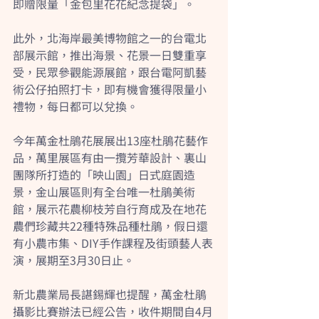
即贈限量「金包里花花紀念提袋」。
此外，北海岸最美博物館之一的台電北
部展示館，推出海景、花景一日雙重享
受，民眾參觀能源展館，跟台電阿凱藝
術公仔拍照打卡，即有機會獲得限量小
禮物，每日都可以兌換。
今年萬金杜鵑花展展出13座杜鵑花藝作
品，萬里展區有由一攬芳華設計、裏山
團隊所打造的「映山園」日式庭園造
景，金山展區則有全台唯一杜鵑美術
館，展示花農柳枝芳自行育成及在地花
農們珍藏共22種特殊品種杜鵑，假日還
有小農市集、DIY手作課程及街頭藝人表
演，展期至3月30日止。
新北農業局長諶錫輝也提醒，萬金杜鵑
攝影比賽辦法已經公告，收件期間自4月