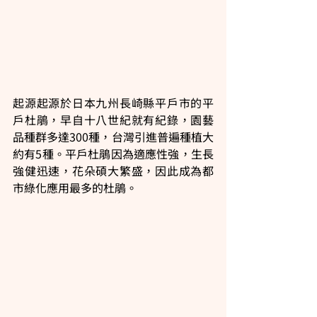
起源起源於日本九州長崎縣平戶市的平
戶杜鵑，早自十八世紀就有紀錄，園藝
品種群多達300種，台灣引進普遍種植大
約有5種。平戶杜鵑因為適應性強，生長
強健迅速，花朵碩大繁盛，因此成為都
市綠化應用最多的杜鵑。