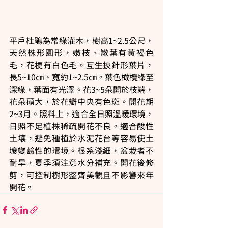
平戶杜鵑為常綠灌木，樹高1~2.5公尺，
天然株形圓形，嫩枝、嫩葉有黃褐色
毛，花梗有白色毛。互生披針形葉片，
長5~10㎝、寬約1~2.5㎝。葉色橄欖綠至
深綠，葉面有光澤。花3~5朵開於枝端，
花朵碩大，於花瓣中央有色斑。開花期
2~3月。照料上，適合全日照溫暖環境，
日照不足植株稀疏開花不良。適合酸性
土壤，避免種植於水泥花台等容易使土
壤變鹼性的環境。根系淺細，盆栽者不
耐旱，夏季須注意水分補充。開花後修
剪，可控制樹形整齊美觀且不影響來年
開花。