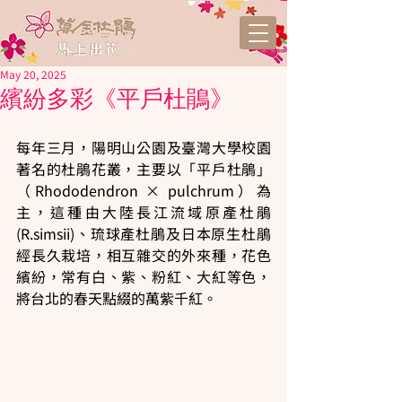
May 20, 2025
繽紛多彩《平戶杜鵑》
每年三月，陽明山公園及臺灣大學校園
著名的杜鵑花叢，主要以「平戶杜鵑」
（Rhododendron × pulchrum）為
主，這種由大陸長江流域原產杜鵑 
(R.simsii)、琉球產杜鵑及日本原生杜鵑
經長久栽培，相互雜交的外來種，花色
繽紛，常有白、紫、粉紅、大紅等色，
將台北的春天點綴的萬紫千紅。