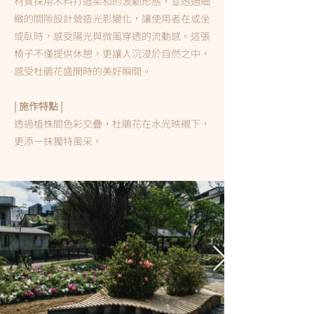
材質採用木料打造柔和的波動形態，並透過細
緻的間隙設計營造光影變化，讓使用者在或坐
或臥時，感受陽光與微風穿透的流動感。這張
椅子不僅提供休憩，更讓人沉浸於自然之中，
感受杜鵑花盛開時的美好瞬間。
| 施作特點 |
透過植株間色彩交疊，杜鵑花在水光映襯下，
更添一抹獨特風采。