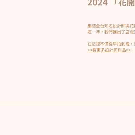
2024 「
集結全台知名設計師與花
這一年，我們推出了盛況
​在這裡不僅從早拍到晚
​<<看更多設計師作品>>