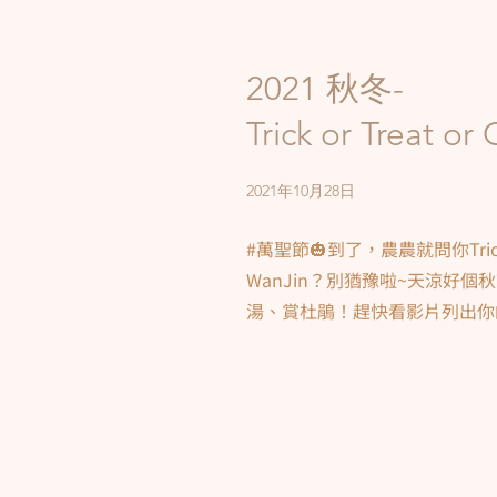
2021 秋冬-
Trick or Treat or
2021年10月28日
#萬聖節🎃到了，農農就問你Trick or 
WanJin？別猶豫啦~天涼好
湯、賞杜鵑！趕快看影片列出你