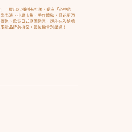
」，展出22種稀有杜鵑，還有「心中的
音樂表演、小農市集、手作體驗，賞花更添
鵑廊道、欣賞日式庭園造景，還能在彩繪牆
取限量品牌美植袋，最後機會別錯過！