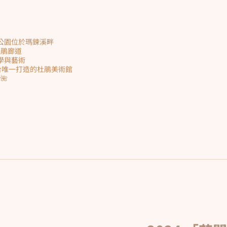
動公園位於瑪鋉溪畔
杜鵑廊道
美學與藝術
台唯一打造的杜鵑美術館
🌺