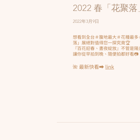
2022 春「花聚
2022年3月9日
想看到全台＃腹地最大＃花種最多
落」展絕對值得您一探究竟🏆
『百花迎春、晝夜綻放』不管是陽光
讓你從早拍到晚、隨便拍都好看📷
🌺 最新快看➡️
link