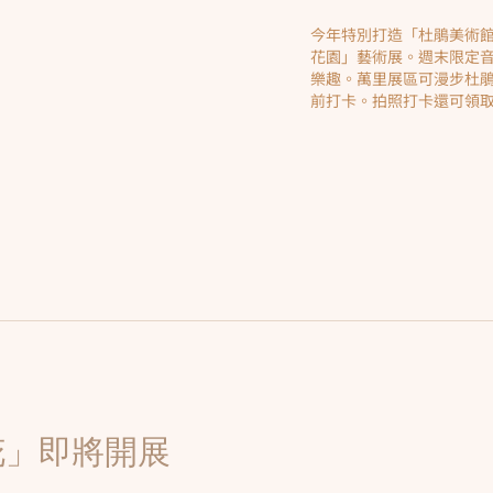
今年特別打造「杜鵑美術館
花園」藝術展。週末限定
樂趣。萬里展區可漫步杜
前打卡。拍照打卡還可領
花」即將開展