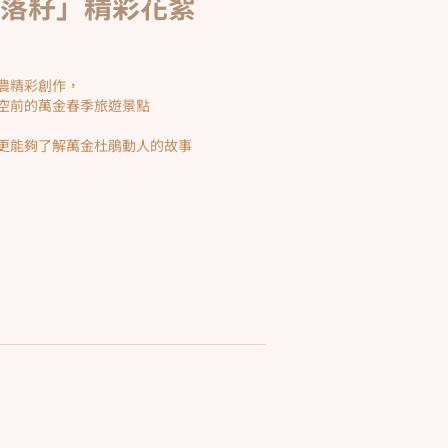
花開落籽」精彩花絮
農精彩創作，
空前的萬金春季旅遊景點
，更能夠了解萬金杜鵑動人的故事