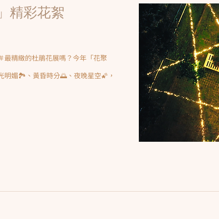
落」精彩花絮
＃最精緻的杜鵑花展嗎？今年「花聚
明媚🏞、黃昏時分🌅、夜晚星空🌠，