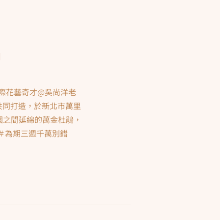
」
國際花藝奇才@吳尚洋老
共同打造，於新北市萬里
園之間延綿的萬金杜鵑，
＃為期三週千萬別錯