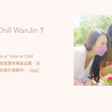
 Chill WanJin？
Treat or Chill
個秋就是要來萬金品蟹、泡
的旅行清單吧~ （
link
）