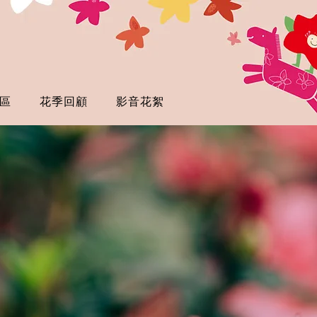
區
花季回顧
影音花絮