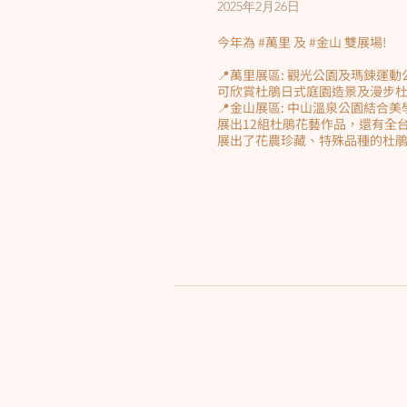
2025年2月26日
今年為 #萬里 及 #金山 雙展場!
📍萬里展區: 觀光公園及瑪鋉運
可欣賞杜鵑日式庭園造景及漫步
📍金山展區: 中山溫泉公園結合
展出12組杜鵑花藝作品，還有全
展出了花農珍藏、特殊品種的杜鵑