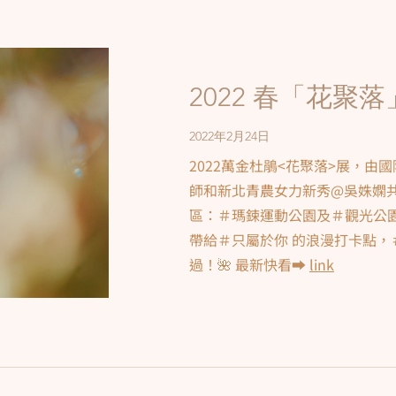
2022 春「花聚落
2022年2月24日
2022萬金杜鵑<花聚落>展，由
師和新北青農女力新秀@吳姝嫻
區：＃瑪鋉運動公園及＃觀光公
帶給＃只屬於你 的浪漫打卡點，
過！🌺 最新快看➡️
link