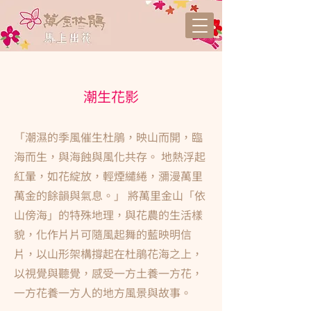
潮生花影
「潮濕的季風催生杜鵑，映山而開，臨
海而生，與海蝕與風化共存。 地熱浮起
紅暈，如花綻放，輕煙繾綣，瀰漫萬里
萬金的餘韻與氣息。」 將萬里金山「依
山傍海」的特殊地理，與花農的生活樣
貌，化作片片可隨風起舞的藍映明信
片，以山形架構撐起在杜鵑花海之上，
以視覺與聽覺，感受一方土養一方花，
一方花養一方人的地方風景與故事。