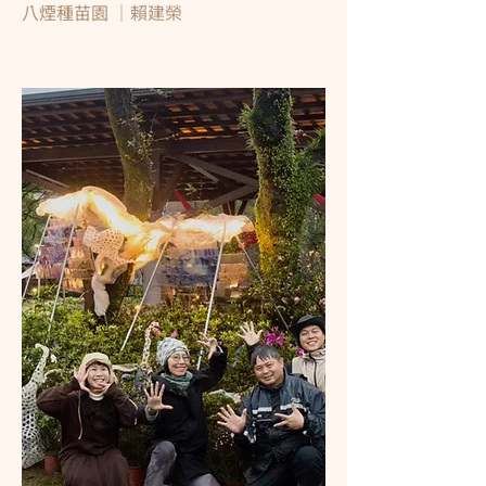
八煙種苗園 ｜賴建榮