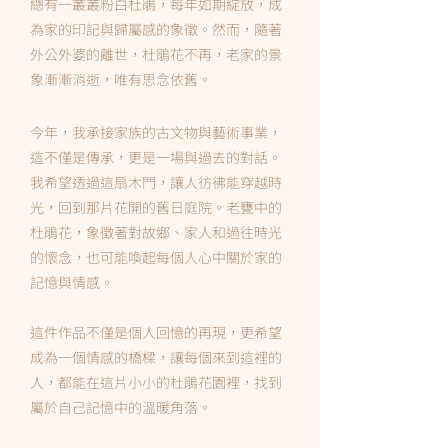
總有一叢叢粉白杜鵑，每年如期綻放，成
為家的印記與歸屬感的象徵。然而，隨著
外公外婆的離世，杜鵑花不再，老家的景
象漸漸消逝，唯有思念依舊。
今年，我承接家族的古文物與藝術事業，
這不僅是傳承，更是一場與過去的對話。
我希望透過這扇木門，讓人彷彿能穿越時
光，回到那片花開的舊日庭院。老甕中的
杜鵑花，象徵著對故鄉、家人和過往時光
的懷念，也可能喚起每個人心中關於家的
記憶與情感。
這件作品不僅是個人回憶的再現，更希望
成為一個情感的橋樑，讓每個來到這裡的
人，都能在這片小小的杜鵑花園裡，找到
屬於自己記憶中的溫暖角落。