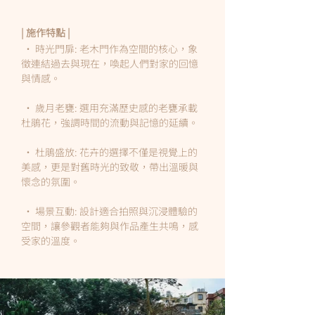
| 施作特點 |
• 時光門扉: 老木門作為空間的核心，象
徵連結過去與現在，喚起人們對家的回憶
與情感。
• 歲月老甕: 選用充滿歷史感的老甕承載
杜鵑花，強調時間的流動與記憶的延續。
• 杜鵑盛放: 花卉的選擇不僅是視覺上的
美感，更是對舊時光的致敬，帶出溫暖與
懷念的氛圍。
• 場景互動: 設計適合拍照與沉浸體驗的
空間，讓參觀者能夠與作品產生共鳴，感
受家的溫度。