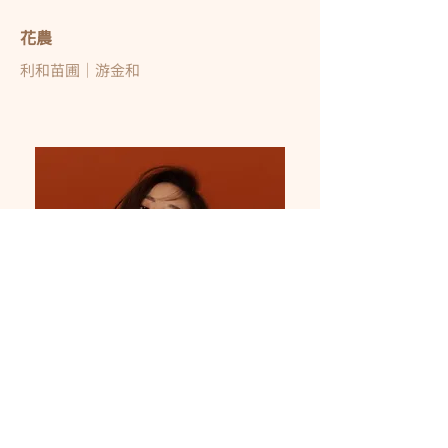
花農
利和苗圃｜游金和