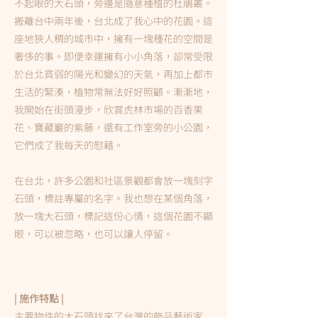
不起眼的大石頭，旁邊是隨意種植的杜鵑叢。
搬離台中兩年後，台北成了我心中的花園。這
座地狹人稠的城市中，擁有一塊種花的空間是
奢侈的事。即便幸運擁有小小角落，卻常受限
於台北貧弱的陽光和變幻的天氣，再加上都市
生活的緊湊，植物常無法好好照顧。漸漸地，
我開始在街頭漫步，欣賞虎林市場的百香果
花、寶藏巖的紫藤，還有工作室旁的小公園，
它們成了我每天的慰藉。
在台北，許多公園和社區景觀都會放一塊刻字
石頭，標註專屬的名字。我也想在某個角落，
放一塊大石頭，標記這份心情，這個花園不顯
眼，可以被忽略，也可以讓人停留。
| 施作特點 |
主要物件的大石頭找來了台灣的飾品藝術家