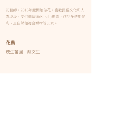
花藝師，2016年起開始做花，喜歡民俗文化和人
為垃圾，受俗媚藝術(Kitsch)影響，作品多使用艷
彩、反自然和複合媒材等元素。
花農
茂生苗圃｜蔡文生