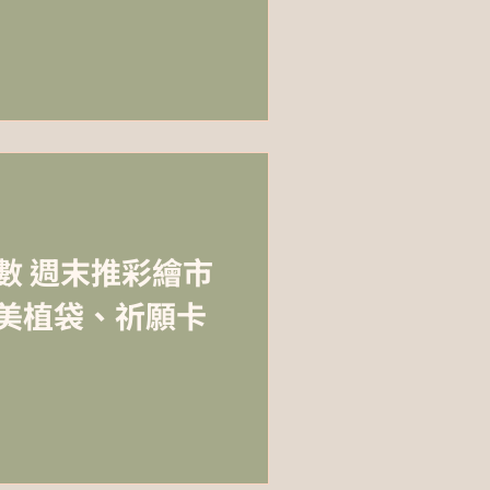
數 週末推彩繪市
美植袋、祈願卡