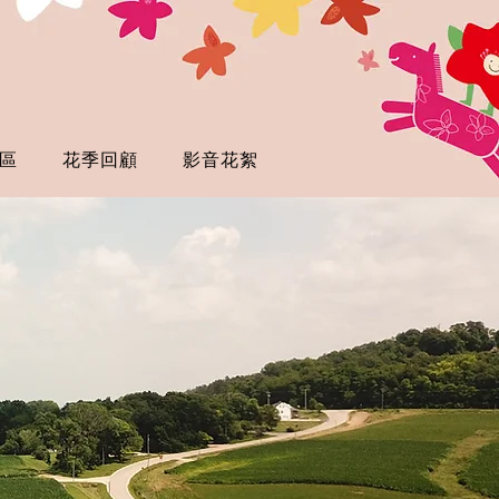
區
花季回顧
影音花絮