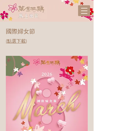
國際婦女節
​(點選下載)