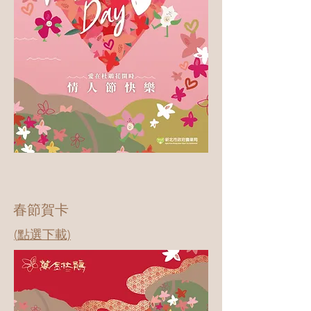
春節賀卡
​(點選下載)