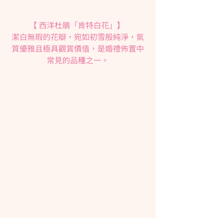
【 西洋杜鵑「肯特白花」】 
潔白無瑕的花瓣，宛如初雪般純淨，氣
質優雅且極具觀賞價值，是婚禮佈置中
常見的品種之一。