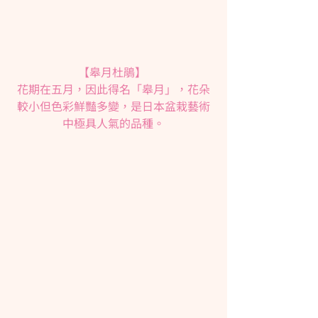
【皋月杜鵑】 
花期在五月，因此得名「皋月」，花朵
較小但色彩鮮豔多變，是日本盆栽藝術
中極具人氣的品種。