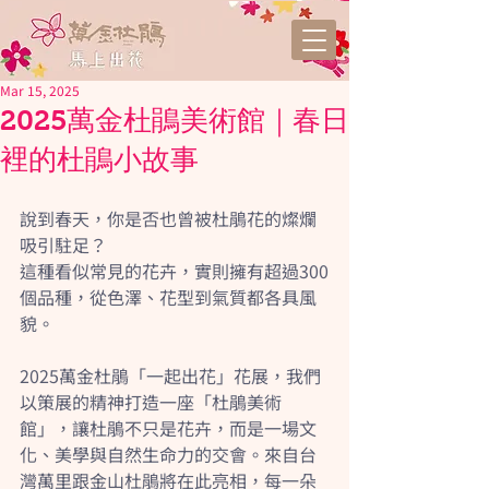
Mar 15, 2025
2025萬金杜鵑美術館｜春日
裡的杜鵑小故事
說到春天，你是否也曾被杜鵑花的燦爛
吸引駐足？
這種看似常見的花卉，實則擁有超過300
個品種，從色澤、花型到氣質都各具風
貌。
2025萬金杜鵑「一起出花」花展，我們
以策展的精神打造一座「杜鵑美術
館」，讓杜鵑不只是花卉，而是一場文
化、美學與自然生命力的交會。來自台
灣萬里跟金山杜鵑將在此亮相，每一朵