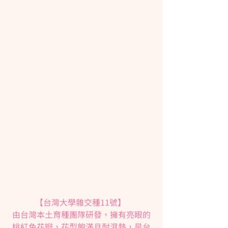
【台灣大學雜交種11號】 
由台灣本土育種團隊研發，擁有亮眼的
桃紅色花瓣，花型飽滿且耐濕熱，是台