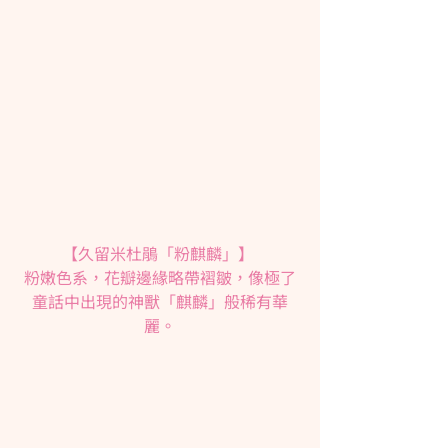
【久留米杜鵑「粉麒麟」】 
粉嫩色系，花瓣邊緣略帶褶皺，像極了
童話中出現的神獸「麒麟」般稀有華
麗。