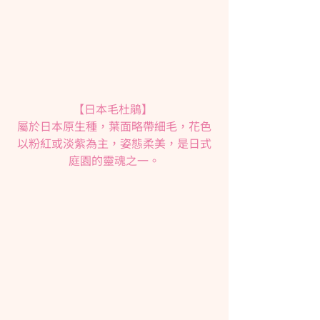
【日本毛杜鵑】 
屬於日本原生種，葉面略帶細毛，花色
以粉紅或淡紫為主，姿態柔美，是日式
庭園的靈魂之一。