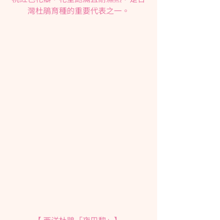
灣杜鵑育種的重要代表之一。
【 西洋杜鵑「夜巴黎」】 