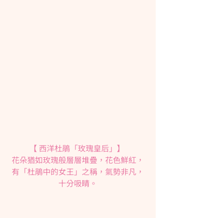
【 西洋杜鵑「玫瑰皇后」】 
花朵猶如玫瑰般層層堆疊，花色鮮紅，
有「杜鵑中的女王」之稱，氣勢非凡，
十分吸睛。