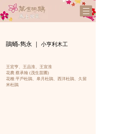
鵑蛹-雋
永 ｜
小亨利
木工
王宏亨、王品淮、王宣淮
花農:​蔡承翰 (茂生苗
圃)
花種:平戶杜鵑、皋月杜鵑、西洋杜鵑、久留
米杜鵑