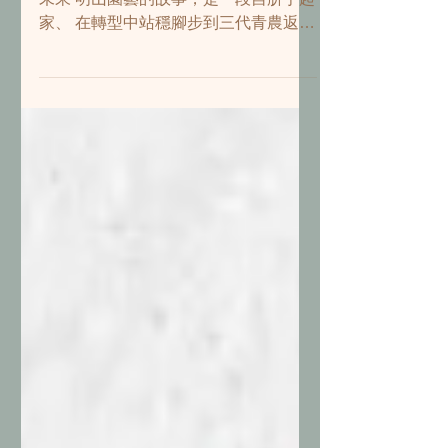
明山園藝小故事
世代共行，根扎土地；品質為本，心向
未來 明山園藝的故事，是一段自胼手起
家、 在轉型中站穩腳步到三代青農返鄉
承接、 以信任延續共創、溫暖傳承的家
族紀實。 苗圃主人：黃明山、黃翰滕
所在區域：新北市萬里區 核心產品：杜
鵑盆花 關於明山園藝 這是歷經祖孫三
代接力耕耘傳承的見證。自祖父黃文雄
雙手扎根萬里區大鵬里起，父親黃明山
年少接班即勇敢轉型盆苗栽培，如今，
第三代黃翰滕正式接手。他們堅持以品
質傳遞心意的栽植，共同守護這片面積
三公頃，年產五十萬株杜鵑的花卉之
家，成為萬金杜鵑產區的實力派代表。
品質為根，信賴深植 明山園藝秉承「成
為最值得信賴」的經營哲學，黃明山表
示「我給客戶的貨，絕對對得起那價
格。」他三十年來不用名片，全靠口